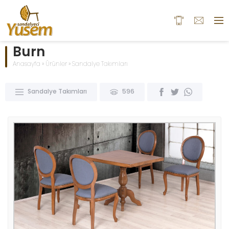
Burn
Anasayfa
»
Ürünler
»
Sandalye Takımları
Sandalye Takımları
596